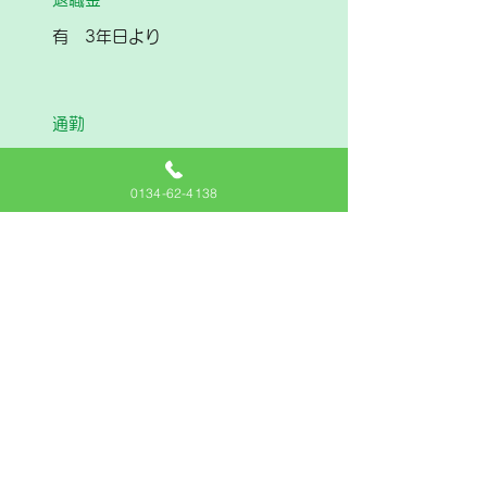
有 3年日より
通勤
自宅外通勤可
マイカー通勤 可 駐車場あり(無
0134-62-4138
料)
通勤手当 上限20,000円まで
応募の流れ
園見学→書類提出→面接→内定
※見学は随時受付しておりますの
で、事前にご連絡ください。
少人数制の保育です。園舎には国内外か